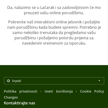
Da, nalazimo se u Laćarak i sa zadovoljstvom će mo
preuzeti vašu online porudžbinu.
Pokrenite naš interaktivni online jelovnik i pošaljite
nam porudžbinu kada budete spremni. Potrebno je
samo nekoliko trenutaka da pregledamo vašu
porudžbinu i pošaljemo potvrdu prijema sa
navedenim vremenom za isporuku.
.
.
Politika privatnosti
Uveti korištenja
Cookie Policy
Changes
Kontaktirajte nas