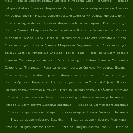
Хуђи
Pizza sa uslugom dostave Сремска Митровица Орао - Пољострој
Pizza sa
.
uslugom dostave Сремска Митровица 25 мај
Pizza sa uslugom dostave Сремска
.
.
Митровица Блок Б
Pizza sa uslugom dostave Сремска Митровица Милош Обилић
.
Pizza sa uslugom dostave Сремска Митровица Максима Горког
Pizza sa uslugom
.
dostave Сремска Митровица Спомен-гробље
Pizza sa uslugom dostave Сремска
.
.
Митровица Никола Тесла
Pizza sa uslugom dostave Сремска Митровица Гајева
.
Pizza sa uslugom dostave Сремска Митровица Радиначки пут
Pizza sa uslugom
.
dostave Сремска Митровица Слободан Бајић - Паја
Pizza sa uslugom dostave
.
Сремска Митровица 22. Август
Pizza sa uslugom dostave Сремска Митровица
.
.
Северно од Планинске
Pizza sa uslugom dostave Сремска Митровица Дудара
.
Pizza sa uslugom dostave Сремска Митровица Засавица II
Pizza sa uslugom
.
.
dostave Сремска Митровица
Pizza sa uslugom dostave Салаш Ноћајски
Pizza sa
.
uslugom dostave Sremska Mitrovica
Pizza sa uslugom dostave Mačvanska Mitrovica
.
.
.
Pizza sa uslugom dostave Ноћај
Pizza sa uslugom dostave Засавица Засавица II
.
Pizza sa uslugom dostave Засавица Засавица I
Pizza sa uslugom dostave Засавица
.
.
Pizza sa uslugom dostave Лаћарак
Pizza sa uslugom dostave Zasavica II Засавица
.
.
.
II
Pizza sa uslugom dostave Zasavica II
Pizza sa uslugom dostave Мартинци
.
.
Pizza sa uslugom dostave Laćarak
Pizza sa uslugom dostave Равње
Pizza sa