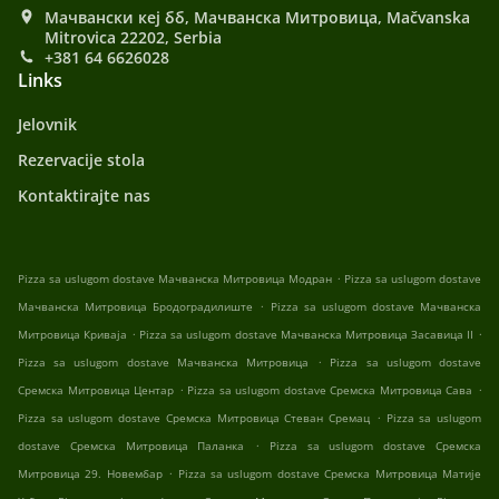
Мачвански кеј бб, Мачванска Митровица, Mačvanska
Mitrovica 22202, Serbia
+381 64 6626028
Links
Jelovnik
Rezervacije stola
Kontaktirajte nas
.
Pizza sa uslugom dostave Мачванска Митровица Модран
Pizza sa uslugom dostave
.
Мачванска Митровица Бродоградилиште
Pizza sa uslugom dostave Мачванска
.
.
Митровица Криваја
Pizza sa uslugom dostave Мачванска Митровица Засавица II
.
Pizza sa uslugom dostave Мачванска Митровица
Pizza sa uslugom dostave
.
.
Сремска Митровица Центар
Pizza sa uslugom dostave Сремска Митровица Сава
.
Pizza sa uslugom dostave Сремска Митровица Стеван Сремац
Pizza sa uslugom
.
dostave Сремска Митровица Паланка
Pizza sa uslugom dostave Сремска
.
Митровица 29. Новембар
Pizza sa uslugom dostave Сремска Митровица Матије
.
.