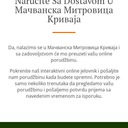
Naručite Sa Dostavom U
Мачванска Митровица
Криваја
Da, nalazimo se u Мачванска Митровица Криваја i
sa zadovoljstvom će mo preuzeti vašu online
porudžbinu.
Pokrenite naš interaktivni online jelovnik i pošaljite
nam porudžbinu kada budete spremni. Potrebno je
samo nekoliko trenutaka da pregledamo vašu
porudžbinu i pošaljemo potvrdu prijema sa
navedenim vremenom za isporuku.