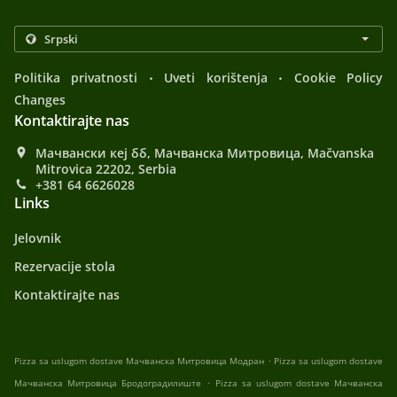
.
.
Politika privatnosti
Uveti korištenja
Cookie Policy
Changes
Kontaktirajte nas
Мачвански кеј бб, Мачванска Митровица, Mačvanska
Mitrovica 22202, Serbia
+381 64 6626028
Links
Jelovnik
Rezervacije stola
Kontaktirajte nas
.
Pizza sa uslugom dostave Мачванска Митровица Модран
Pizza sa uslugom dostave
.
Мачванска Митровица Бродоградилиште
Pizza sa uslugom dostave Мачванска