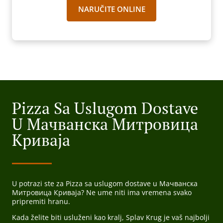
NARUČITE ONLINE
Pizza Sa Uslugom Dostave
U Мачванска Митровица
Криваја
U potrazi ste za Pizza sa uslugom dostave u Мачванска
Митровица Криваја? Ne ume niti ima vremena svako
pripremiti hranu.
Kada želite biti usluženi kao kralj, Splav Krug je vaš najbolji