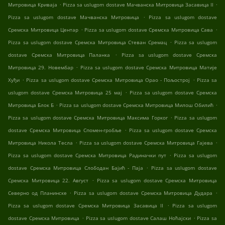
.
.
Митровица Криваја
Pizza sa uslugom dostave Мачванска Митровица Засавица II
.
Pizza sa uslugom dostave Мачванска Митровица
Pizza sa uslugom dostave
.
.
Сремска Митровица Центар
Pizza sa uslugom dostave Сремска Митровица Сава
.
Pizza sa uslugom dostave Сремска Митровица Стеван Сремац
Pizza sa uslugom
.
dostave Сремска Митровица Паланка
Pizza sa uslugom dostave Сремска
.
Митровица 29. Новембар
Pizza sa uslugom dostave Сремска Митровица Матије
.
.
Хуђи
Pizza sa uslugom dostave Сремска Митровица Орао - Пољострој
Pizza sa
.
uslugom dostave Сремска Митровица 25 мај
Pizza sa uslugom dostave Сремска
.
.
Митровица Блок Б
Pizza sa uslugom dostave Сремска Митровица Милош Обилић
.
Pizza sa uslugom dostave Сремска Митровица Максима Горког
Pizza sa uslugom
.
dostave Сремска Митровица Спомен-гробље
Pizza sa uslugom dostave Сремска
.
.
Митровица Никола Тесла
Pizza sa uslugom dostave Сремска Митровица Гајева
.
Pizza sa uslugom dostave Сремска Митровица Радиначки пут
Pizza sa uslugom
.
dostave Сремска Митровица Слободан Бајић - Паја
Pizza sa uslugom dostave
.
Сремска Митровица 22. Август
Pizza sa uslugom dostave Сремска Митровица
.
.
Северно од Планинске
Pizza sa uslugom dostave Сремска Митровица Дудара
.
Pizza sa uslugom dostave Сремска Митровица Засавица II
Pizza sa uslugom
.
.
dostave Сремска Митровица
Pizza sa uslugom dostave Салаш Ноћајски
Pizza sa