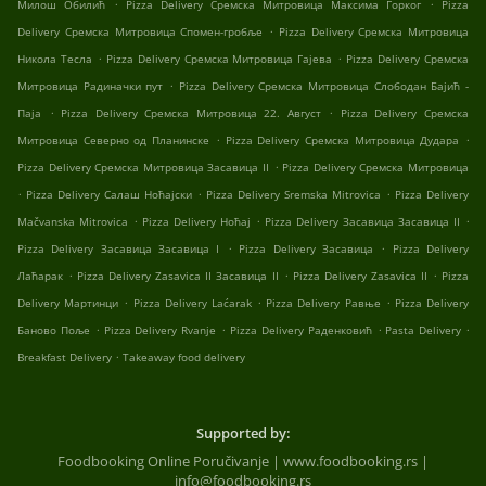
.
.
Милош Обилић
Pizza Delivery Сремска Митровица Максима Горког
Pizza
.
Delivery Сремска Митровица Спомен-гробље
Pizza Delivery Сремска Митровица
.
.
Никола Тесла
Pizza Delivery Сремска Митровица Гајева
Pizza Delivery Сремска
.
Митровица Радиначки пут
Pizza Delivery Сремска Митровица Слободан Бајић -
.
.
Паја
Pizza Delivery Сремска Митровица 22. Август
Pizza Delivery Сремска
.
.
Митровица Северно од Планинске
Pizza Delivery Сремска Митровица Дудара
.
Pizza Delivery Сремска Митровица Засавица II
Pizza Delivery Сремска Митровица
.
.
.
Pizza Delivery Салаш Ноћајски
Pizza Delivery Sremska Mitrovica
Pizza Delivery
.
.
.
Mačvanska Mitrovica
Pizza Delivery Ноћај
Pizza Delivery Засавица Засавица II
.
.
Pizza Delivery Засавица Засавица I
Pizza Delivery Засавица
Pizza Delivery
.
.
.
Лаћарак
Pizza Delivery Zasavica II Засавица II
Pizza Delivery Zasavica II
Pizza
.
.
.
Delivery Мартинци
Pizza Delivery Laćarak
Pizza Delivery Равње
Pizza Delivery
.
.
.
.
Баново Поље
Pizza Delivery Rvanje
Pizza Delivery Раденковић
Pasta Delivery
.
Breakfast Delivery
Takeaway food delivery
Supported by:
Foodbooking Online Poručivanje | www.foodbooking.rs |
info@foodbooking.rs