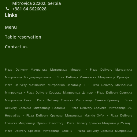
Mitrovica 22202, Serbia
+381 64 6626028
Links
Menu
Table reservation
Contact us
.
Pizza Delivery Мачванска Митровица Модран
Pizza Delivery Мачванска
.
.
Митровица Бродоградилиште
Pizza Delivery Мачванска Митровица Криваја
.
Pizza Delivery Мачванска Митровица Засавица II
Pizza Delivery Мачванска
.
.
Митровица
Pizza Delivery Сремска Митровица Центар
Pizza Delivery Сремска
.
.
Митровица Сава
Pizza Delivery Сремска Митровица Стеван Сремац
Pizza
.
Delivery Сремска Митровица Паланка
Pizza Delivery Сремска Митровица 29.
.
.
Новембар
Pizza Delivery Сремска Митровица Матије Хуђи
Pizza Delivery
.
.
Сремска Митровица Орао - Пољострој
Pizza Delivery Сремска Митровица 25 мај
.
Pizza Delivery Сремска Митровица Блок Б
Pizza Delivery Сремска Митровица